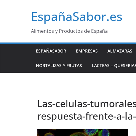
Saltar
EspañaSabor.es
al
contenido
Alimentos y Productos de España
ESPAÑASABOR
EMPRESAS
ALMAZARAS
HORTALIZAS Y FRUTAS
LACTEAS – QUESERIA
Las-celulas-tumorales
respuesta-frente-a-la