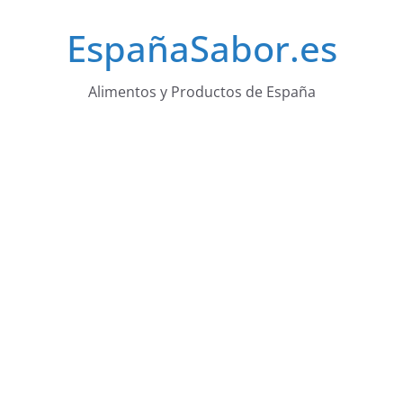
Saltar
EspañaSabor.es
al
contenido
Alimentos y Productos de España