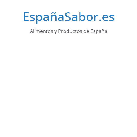
Saltar
EspañaSabor.es
al
contenido
Alimentos y Productos de España