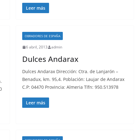
Leer más
OBRADORES DE ESPAÑA
6 abril, 2013
admin
Dulces Andarax
Dulces Andarax Dirección: Ctra. de Lanjarón –
Benadux, km. 95,4. Población: Laujar de Andarax
.
C.P: 04470 Provincia: Almeria Tlfn: 950.513978
0
:
Leer más