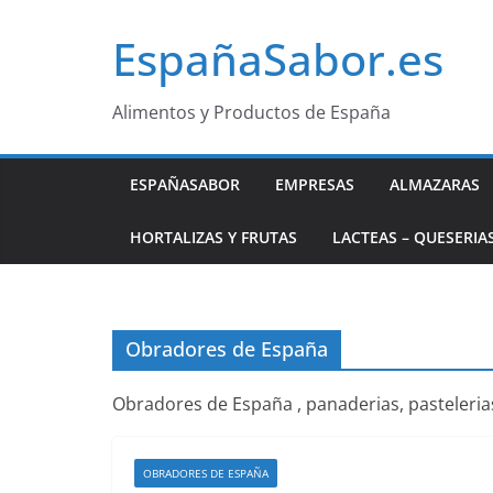
Saltar
EspañaSabor.es
al
contenido
Alimentos y Productos de España
ESPAÑASABOR
EMPRESAS
ALMAZARAS
HORTALIZAS Y FRUTAS
LACTEAS – QUESERIA
Obradores de España
Obradores de España , panaderias, pasteleria
OBRADORES DE ESPAÑA