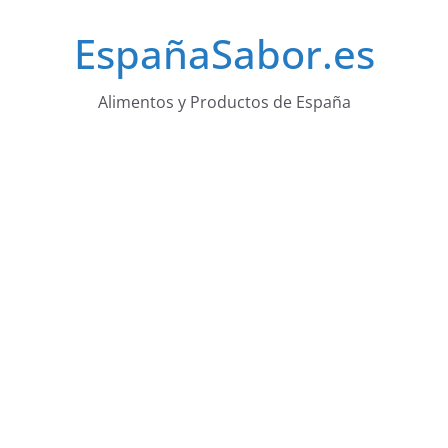
Saltar
EspañaSabor.es
al
contenido
Alimentos y Productos de España