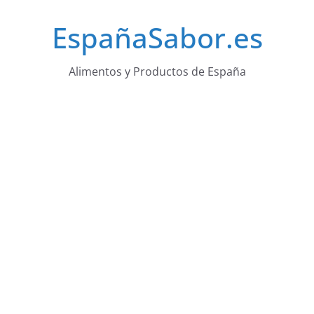
Saltar
EspañaSabor.es
al
contenido
Alimentos y Productos de España