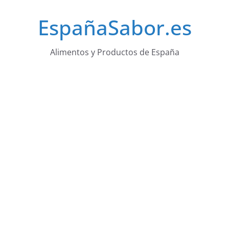
Saltar
EspañaSabor.es
al
contenido
Alimentos y Productos de España