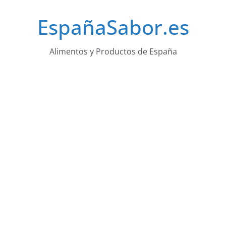
Saltar
EspañaSabor.es
al
contenido
Alimentos y Productos de España