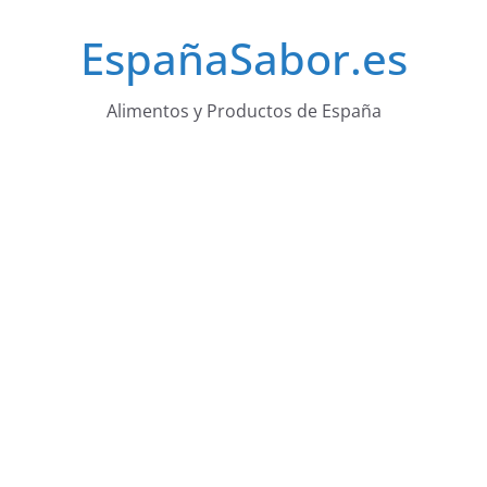
Saltar
EspañaSabor.es
al
contenido
Alimentos y Productos de España