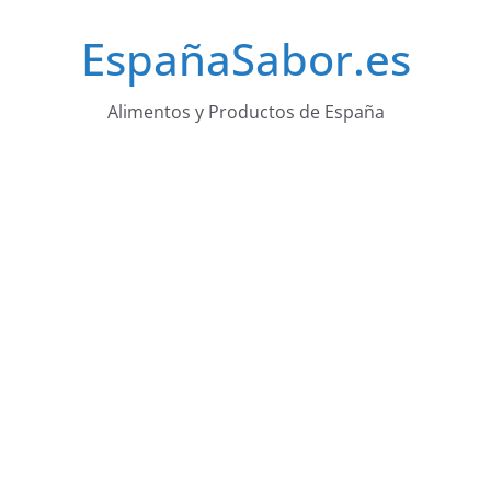
Saltar
EspañaSabor.es
al
contenido
Alimentos y Productos de España