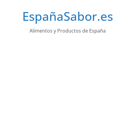
Saltar
EspañaSabor.es
al
contenido
Alimentos y Productos de España