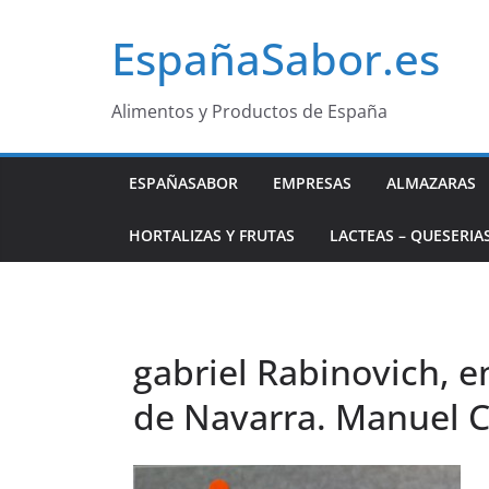
Saltar
EspañaSabor.es
al
contenido
Alimentos y Productos de España
ESPAÑASABOR
EMPRESAS
ALMAZARAS
HORTALIZAS Y FRUTAS
LACTEAS – QUESERIA
gabriel Rabinovich, e
de Navarra. Manuel C