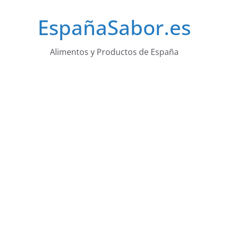
Saltar
EspañaSabor.es
al
contenido
Alimentos y Productos de España