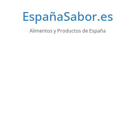
Saltar
EspañaSabor.es
al
contenido
Alimentos y Productos de España