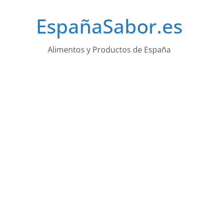
Saltar
EspañaSabor.es
al
contenido
Alimentos y Productos de España