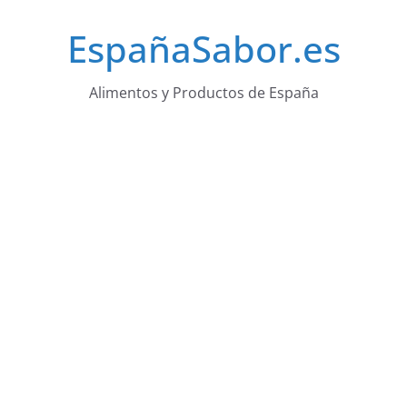
Saltar
EspañaSabor.es
al
contenido
Alimentos y Productos de España