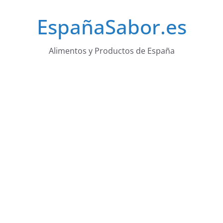
Saltar
EspañaSabor.es
al
contenido
Alimentos y Productos de España