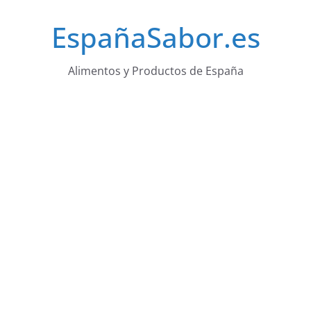
Saltar
EspañaSabor.es
al
contenido
Alimentos y Productos de España