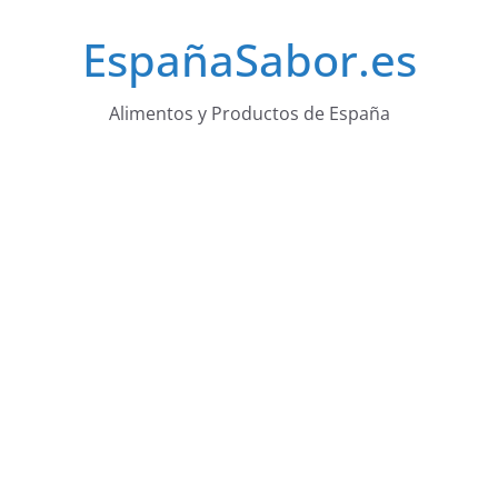
Saltar
EspañaSabor.es
al
contenido
Alimentos y Productos de España