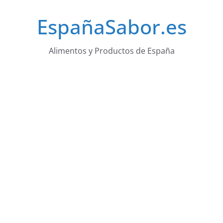
Saltar
EspañaSabor.es
al
contenido
Alimentos y Productos de España