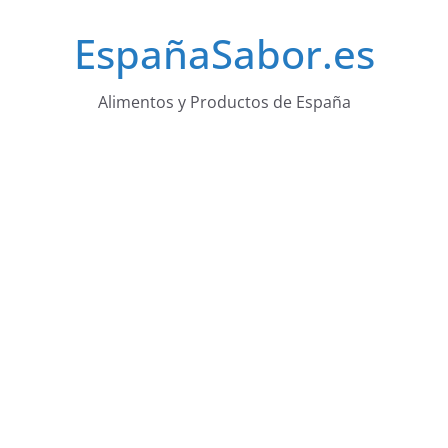
Saltar
EspañaSabor.es
al
contenido
Alimentos y Productos de España