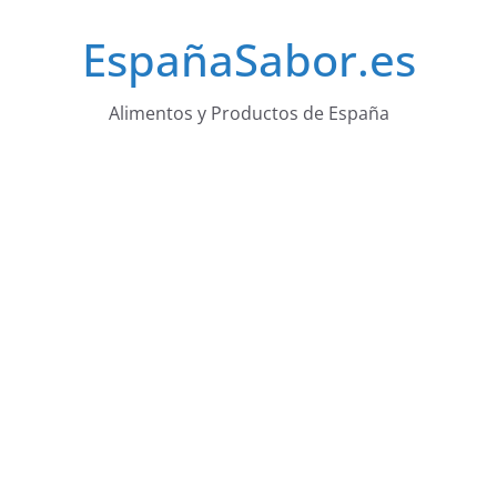
Saltar
EspañaSabor.es
al
contenido
Alimentos y Productos de España