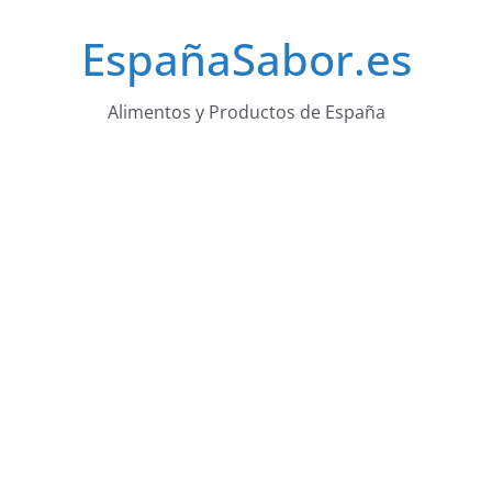
Saltar
EspañaSabor.es
al
contenido
Alimentos y Productos de España