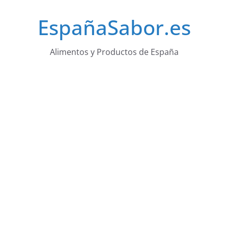
Saltar
EspañaSabor.es
al
contenido
Alimentos y Productos de España