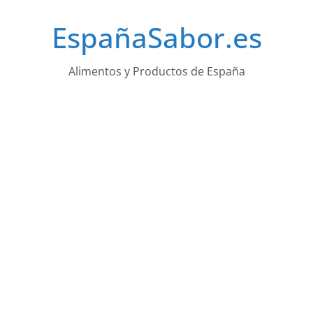
Saltar
EspañaSabor.es
al
contenido
Alimentos y Productos de España