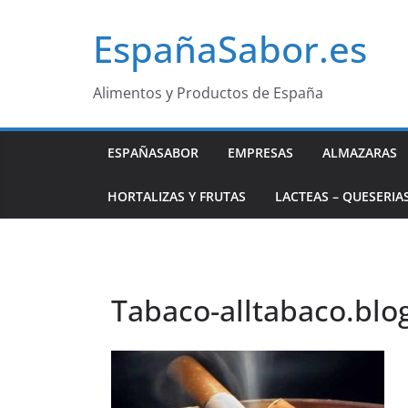
Saltar
EspañaSabor.es
al
contenido
Alimentos y Productos de España
ESPAÑASABOR
EMPRESAS
ALMAZARAS
HORTALIZAS Y FRUTAS
LACTEAS – QUESERIA
Tabaco-alltabaco.blo