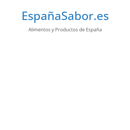
Saltar
EspañaSabor.es
al
contenido
Alimentos y Productos de España