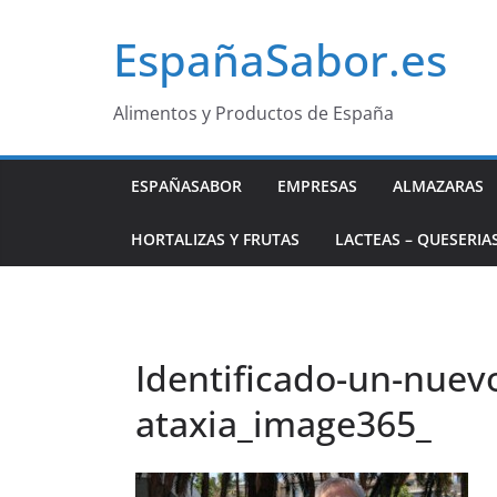
Saltar
EspañaSabor.es
al
contenido
Alimentos y Productos de España
ESPAÑASABOR
EMPRESAS
ALMAZARAS
HORTALIZAS Y FRUTAS
LACTEAS – QUESERIA
Identificado-un-nuev
ataxia_image365_