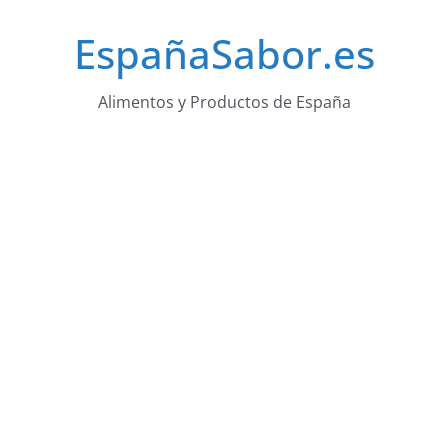
Saltar
EspañaSabor.es
al
contenido
Alimentos y Productos de España