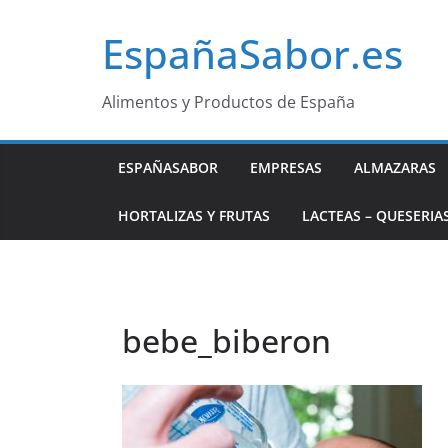
Saltar
EspañaSabor.es
al
contenido
Alimentos y Productos de España
ESPAÑASABOR
EMPRESAS
ALMAZARAS
HORTALIZAS Y FRUTAS
LACTEAS – QUESERIA
bebe_biberon