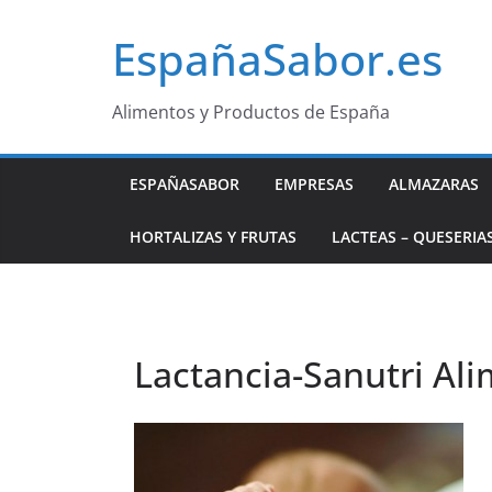
Saltar
EspañaSabor.es
al
contenido
Alimentos y Productos de España
ESPAÑASABOR
EMPRESAS
ALMAZARAS
HORTALIZAS Y FRUTAS
LACTEAS – QUESERIA
Lactancia-Sanutri Ali