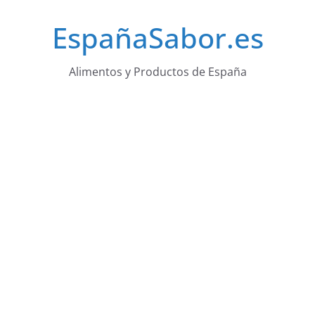
Saltar
EspañaSabor.es
al
contenido
Alimentos y Productos de España