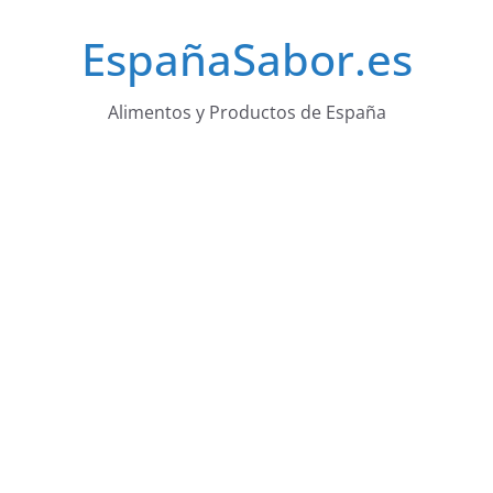
Saltar
EspañaSabor.es
al
contenido
Alimentos y Productos de España