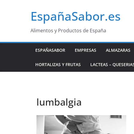
Saltar
EspañaSabor.es
al
contenido
Alimentos y Productos de España
ESPAÑASABOR
EMPRESAS
ALMAZARAS
HORTALIZAS Y FRUTAS
LACTEAS – QUESERIA
lumbalgia