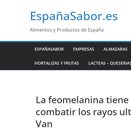
Saltar
EspañaSabor.es
al
contenido
Alimentos y Productos de España
ESPAÑASABOR
EMPRESAS
ALMAZARAS
HORTALIZAS Y FRUTAS
LACTEAS – QUESERIA
La feomelanina tiene
combatir los rayos ul
Van