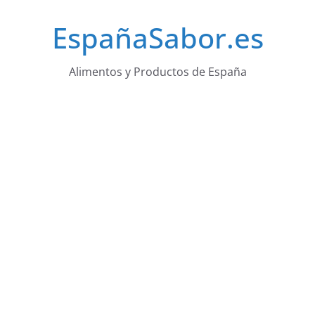
Saltar
EspañaSabor.es
al
contenido
Alimentos y Productos de España