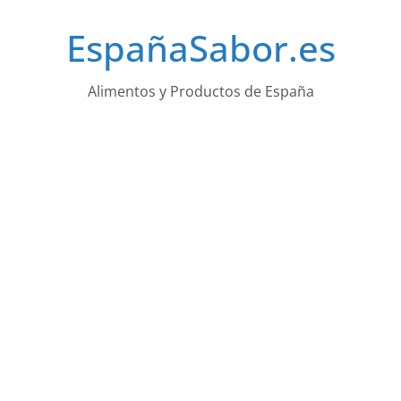
Saltar
EspañaSabor.es
al
contenido
Alimentos y Productos de España