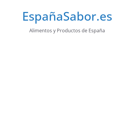
Saltar
EspañaSabor.es
al
contenido
Alimentos y Productos de España