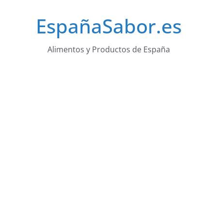
Saltar
EspañaSabor.es
al
contenido
Alimentos y Productos de España