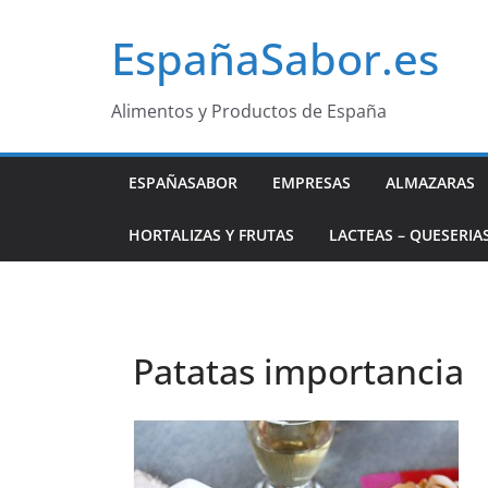
Saltar
EspañaSabor.es
al
contenido
Alimentos y Productos de España
ESPAÑASABOR
EMPRESAS
ALMAZARAS
HORTALIZAS Y FRUTAS
LACTEAS – QUESERIA
Patatas importancia