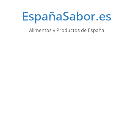
Saltar
EspañaSabor.es
al
contenido
Alimentos y Productos de España