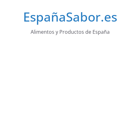
Saltar
EspañaSabor.es
al
contenido
Alimentos y Productos de España