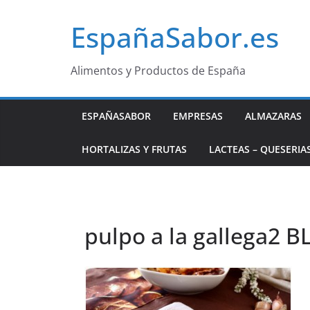
Saltar
EspañaSabor.es
al
contenido
Alimentos y Productos de España
ESPAÑASABOR
EMPRESAS
ALMAZARAS
HORTALIZAS Y FRUTAS
LACTEAS – QUESERIA
pulpo a la gallega2 