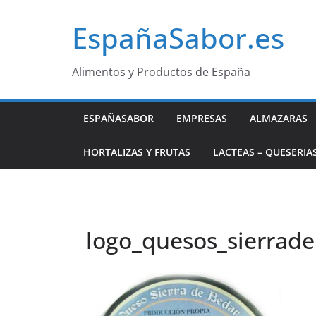
Saltar
EspañaSabor.es
al
contenido
Alimentos y Productos de España
ESPAÑASABOR
EMPRESAS
ALMAZARAS
HORTALIZAS Y FRUTAS
LACTEAS – QUESERIA
logo_quesos_sierrad