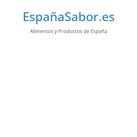
Saltar
EspañaSabor.es
al
contenido
Alimentos y Productos de España