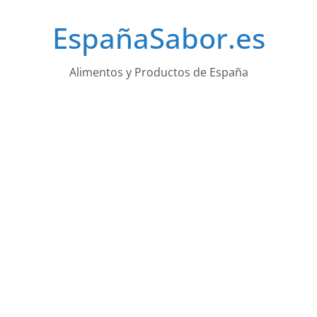
Saltar
EspañaSabor.es
al
contenido
Alimentos y Productos de España