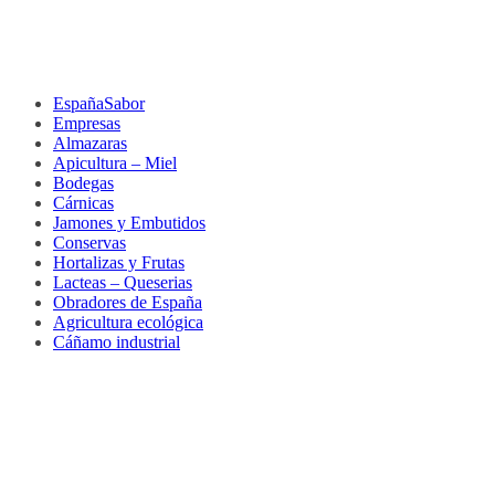
EspañaSabor
Empresas
Almazaras
Apicultura – Miel
Bodegas
Cárnicas
Jamones y Embutidos
Conservas
Hortalizas y Frutas
Lacteas – Queserias
Obradores de España
Agricultura ecológica
Cáñamo industrial