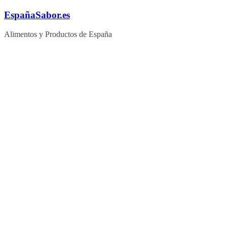
Saltar
EspañaSabor.es
al
contenido
Alimentos y Productos de España