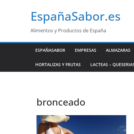
Saltar
EspañaSabor.es
al
contenido
Alimentos y Productos de España
ESPAÑASABOR
EMPRESAS
ALMAZARAS
HORTALIZAS Y FRUTAS
LACTEAS – QUESERIA
bronceado