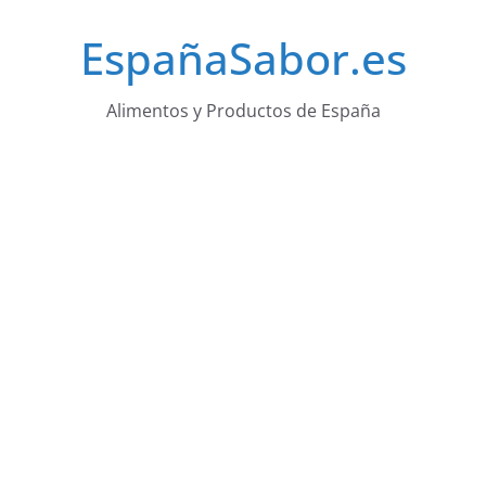
Saltar
EspañaSabor.es
al
contenido
Alimentos y Productos de España