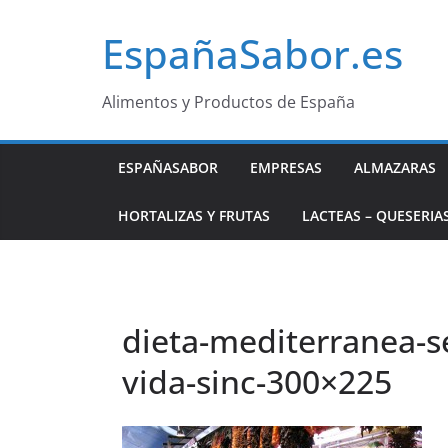
Saltar
EspañaSabor.es
al
contenido
Alimentos y Productos de España
ESPAÑASABOR
EMPRESAS
ALMAZARAS
HORTALIZAS Y FRUTAS
LACTEAS – QUESERIA
dieta-mediterranea-se
vida-sinc-300×225